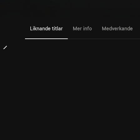
Liknande titlar
Mer info
Medverkande