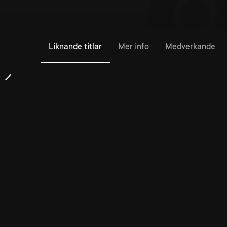
Liknande titlar
Mer info
Medverkande