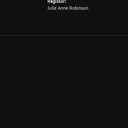
Regissör:
Julie Anne Robinson
Allmänna villkor
Kun
Integritetspolicy
Pre
Cookiepolicy
Kon