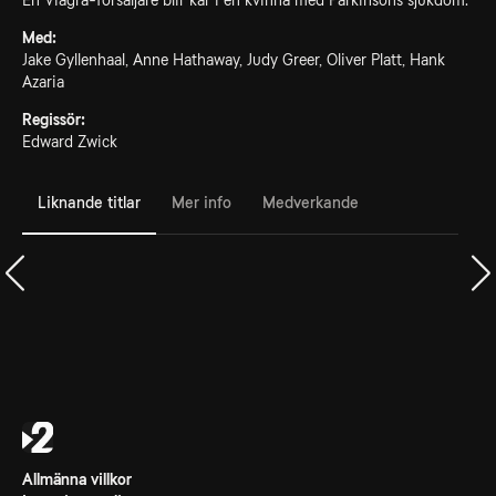
En Viagra-försäljare blir kär i en kvinna med Parkinsons sjukdom.
Med:
Jake Gyllenhaal, Anne Hathaway, Judy Greer, Oliver Platt, Hank
Azaria
Regissör:
Edward Zwick
Liknande titlar
Mer info
Medverkande
Allmänna villkor