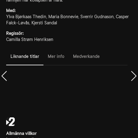
familjen när kollapsen är nära.
Med:
Ylva Bjørkaas Thedin, Maria Bonnevie, Sverrir Gudnason, Casper
Falck-Løvås, Kjersti Sandal
Regissör:
Camilla Strøm Henriksen
Liknande titlar
Mer info
Medverkande
Allmänna villkor