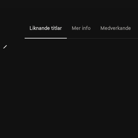
Liknande titlar
Mer info
Medverkande