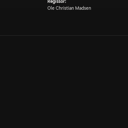
Regissör:
Ole Christian Madsen
Allmänna villkor
Kun
Integritetspolicy
Pre
Cookiepolicy
Kon