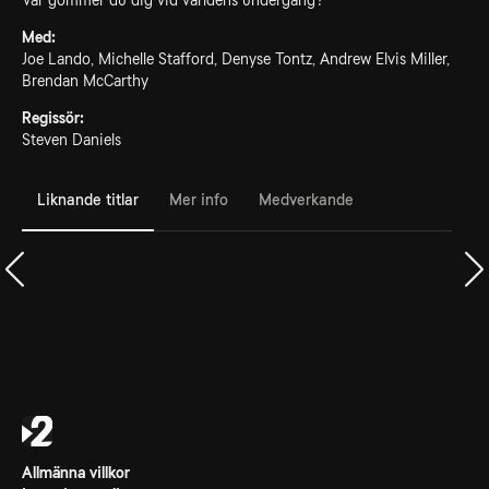
Var gömmer du dig vid världens undergång?
Med:
Joe Lando, Michelle Stafford, Denyse Tontz, Andrew Elvis Miller,
Brendan McCarthy
Regissör:
Steven Daniels
Liknande titlar
Mer info
Medverkande
Allmänna villkor