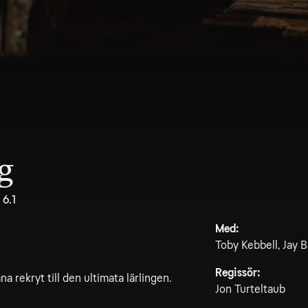
ng
6.1
Med:
Toby Kebbell, Jay B
Regissör:
a rekryt till den ultimata lärlingen.
Jon Turteltaub