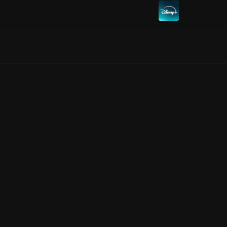
Allmänna villkor
Kun
Integritetspolicy
Pre
Cookiepolicy
Kon