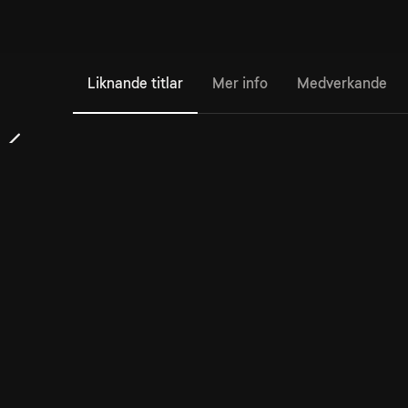
Liknande titlar
Mer info
Medverkande