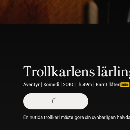
Trollkarlens lärli
Äventyr | Komedi | 2010 | 1h 49m | Barntillåten
En nutida trollkarl måste göra sin synbarligen halvdan