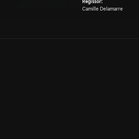
Regissör:
Camille Delamarre
Allmänna villkor
Kun
Integritetspolicy
Pre
Cookiepolicy
Kon