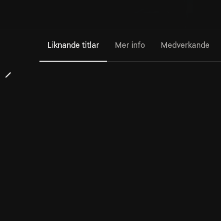
Liknande titlar
Mer info
Medverkande