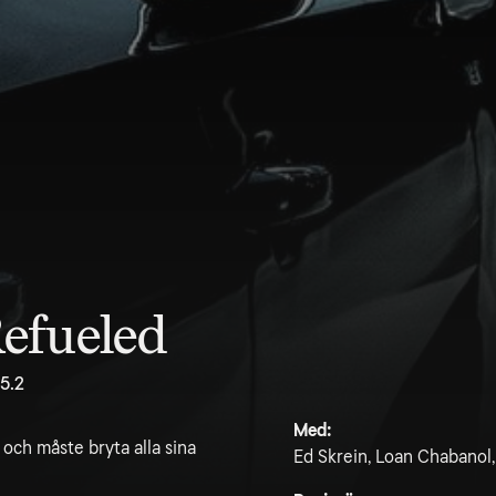
efueled
5.2
Med:
 och måste bryta alla sina
Ed Skrein, Loan Chabanol,