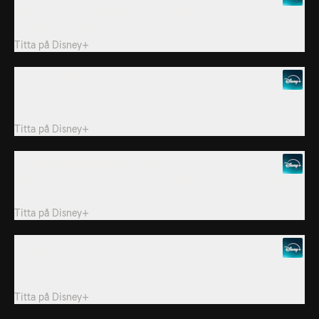
Följ den norska kommandotruppens blodisande flykt efter att ha
omintetgjort Hitlers atombomb.
Titta på
Disney+
2. Dödlig vildmark
Följ fyra amerikanska soldater som kraschlandade i det
otillgängliga Gulf Country i Australien.
Titta på
Disney+
3. Flykten från Dödens järnväg
Följ tio fångars flykt från ett hårt japanskt arbetsläger i Thailand
under andra världskriget.
Titta på
Disney+
4. Jagad på naziockuperad mark
Följ en förrymd krigsfånge som undgick att fångas in på det
nazistockuperade Kreta.
Titta på
Disney+