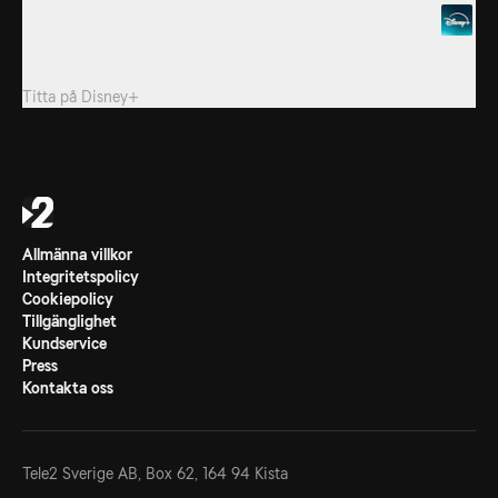
6. Skeppsbrutet villebråd
Följ den 43 dagar långa överlevnadshistorien om en skeppsbruten
sjöofficer på Solomonöarna.
Titta på
Disney+
Allmänna villkor
Integritetspolicy
Cookiepolicy
Tillgänglighet
Kundservice
Press
Kontakta oss
Tele2 Sverige AB,
Box 62, 164 94 Kista