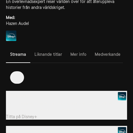
En överlevnadsexpert reser världen över för att återuppleva
historier från andra världskriget.
Med:
Hazen Audel
Streama
Liknande titlar
Mer info
Medverkande
1
1. Djungelflykt
Följ i spåren av 11 amerikanska soldater som rymde från ett
fångläger i Filippinerna och överlevde.
Titta på
Disney+
2. Flykt över frusna höjder