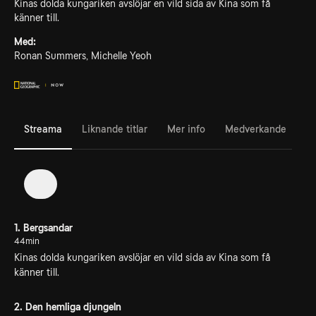
Kinas dolda kungariken avslöjar en vild sida av Kina som få
känner till.
Med:
Ronan Summers, Michelle Yeoh
Streama
Liknande titlar
Mer info
Medverkande
1
1. Bergsandar
44min
Kinas dolda kungariken avslöjar en vild sida av Kina som få
känner till.
2. Den hemliga djungeln