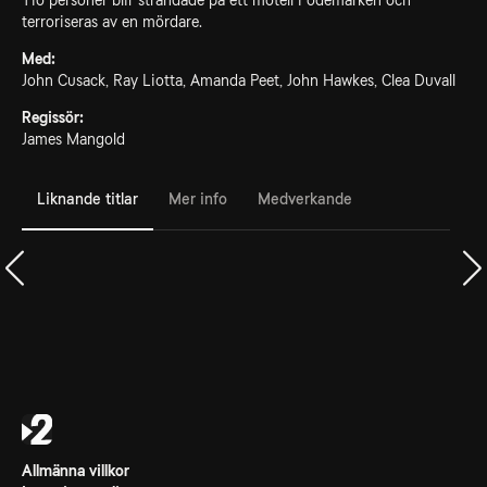
Tio personer blir strandade på ett motell i ödemarken och
terroriseras av en mördare.
Med:
John Cusack, Ray Liotta, Amanda Peet, John Hawkes, Clea Duvall
Regissör:
James Mangold
Liknande titlar
Mer info
Medverkande
Allmänna villkor