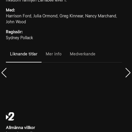
rikedom familjen Larrabee lever i.
Med:
Harrison Ford, Julia Ormond, Greg Kinnear, Nancy Marchand,
John Wood
Regissör:
Sydney Pollack
Liknande titlar
Mer info
Medverkande
Allmänna villkor