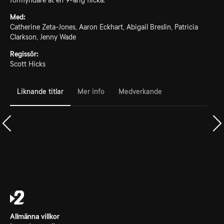
förmyndare åt en 9-årig flicka.
Med:
Catherine Zeta-Jones, Aaron Eckhart, Abigail Breslin, Patricia
Clarkson, Jenny Wade
Regissör:
Scott Hicks
Liknande titlar
Mer info
Medverkande
Allmänna villkor