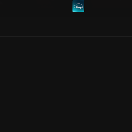
Allmänna villkor
Kun
Integritetspolicy
Pre
Cookiepolicy
Kon