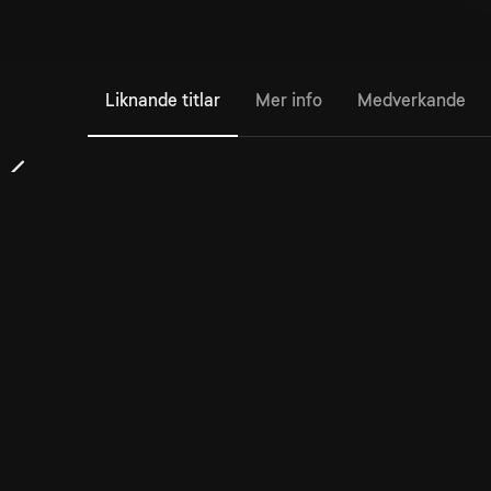
Liknande titlar
Mer info
Medverkande