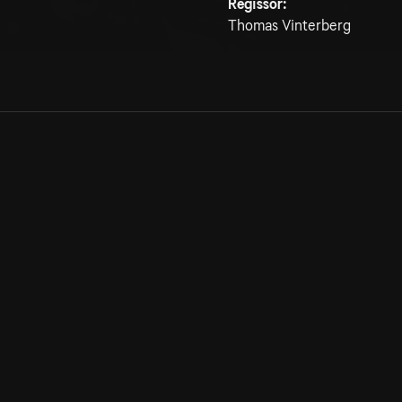
Regissör:
Thomas Vinterberg
Allmänna villkor
Kun
Integritetspolicy
Pre
Cookiepolicy
Kon