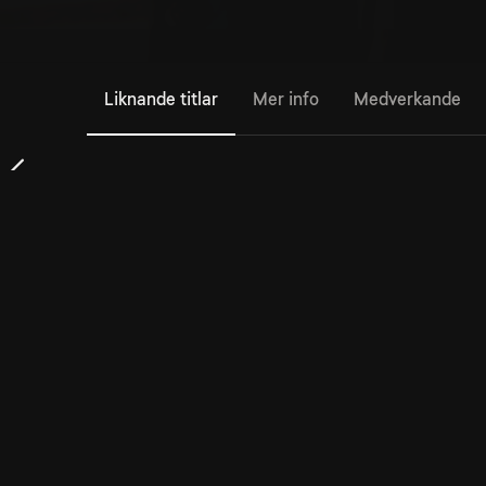
Liknande titlar
Mer info
Medverkande