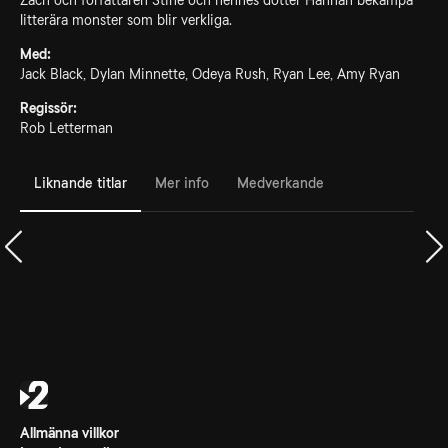
Zach och författaren Stine och hennes dotter Hannah bekämpa
litterära monster som blir verkliga.
Med:
Jack Black, Dylan Minnette, Odeya Rush, Ryan Lee, Amy Ryan
Regissör:
Rob Letterman
Liknande titlar
Mer info
Medverkande
Allmänna villkor