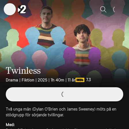
Sök
Twinless
7.3
Drama | Fiktion | 2025 | 1h 40m | 11 år
Två unga män (Dylan O’Brien och James Sweeney) möts på en
stödgrupp för sörjande tvillingar.
Med: