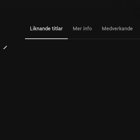
Liknande titlar
Mer info
Medverkande