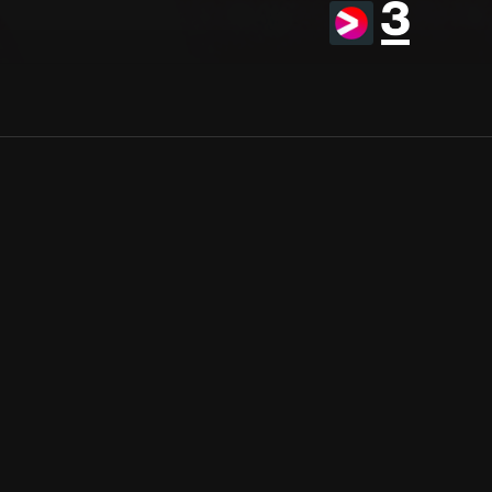
Allmänna villkor
Kun
Integritetspolicy
Pre
Cookiepolicy
Kon