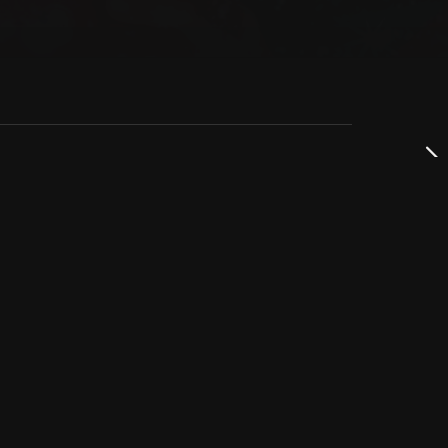
dservice
ss
takta oss