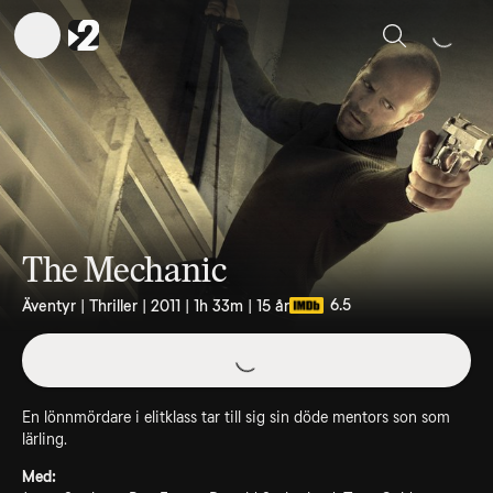
Sök
The Mechanic
6.5
Äventyr | Thriller | 2011 | 1h 33m | 15 år
En lönnmördare i elitklass tar till sig sin döde mentors son som
lärling.
Med: