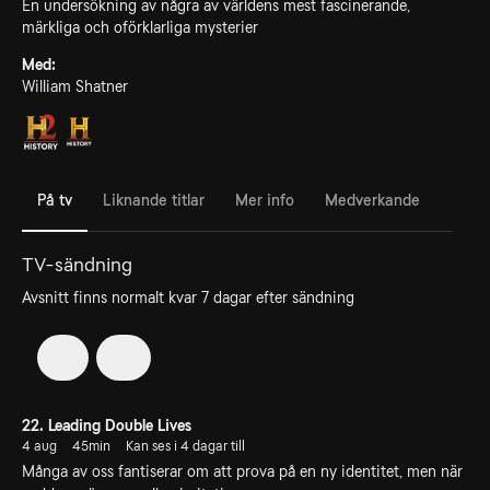
En undersökning av några av världens mest fascinerande,
märkliga och oförklarliga mysterier
Med:
William Shatner
På tv
Liknande titlar
Mer info
Medverkande
TV-sändning
Avsnitt finns normalt kvar 7 dagar efter sändning
1
7
22. Leading Double Lives
4 aug
45min
Kan ses i 4 dagar till
Många av oss fantiserar om att prova på en ny identitet, men när