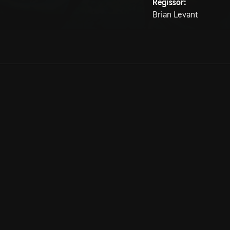
Regissör:
Brian Levant
Allmänna villkor
Kun
Integritetspolicy
Pre
Cookiepolicy
Kon