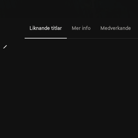
Liknande titlar
Mer info
Medverkande