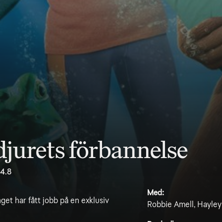
djurets förbannelse
4.8
Med:
t har fått jobb på en exklusiv
Robbie Amell, Hayley 