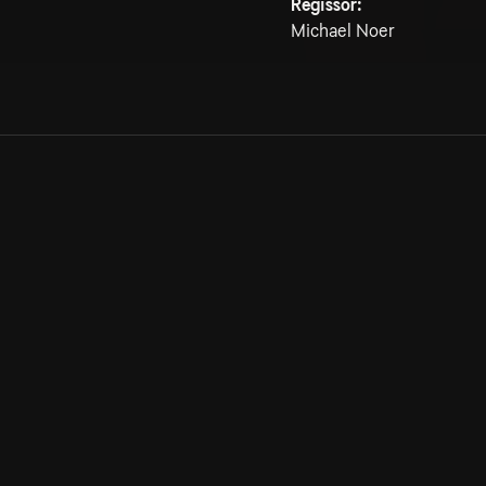
Regissör:
Michael Noer
Allmänna villkor
Kun
Integritetspolicy
Pre
Cookiepolicy
Kon