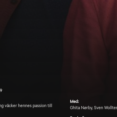
.9
Med:
ng väcker hennes passion till
Ghita Nørby, Sven Wollter