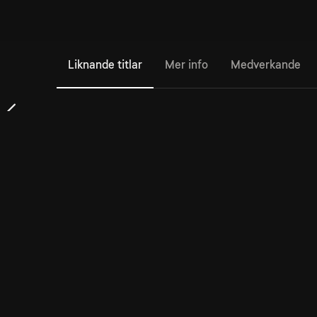
Liknande titlar
Mer info
Medverkande