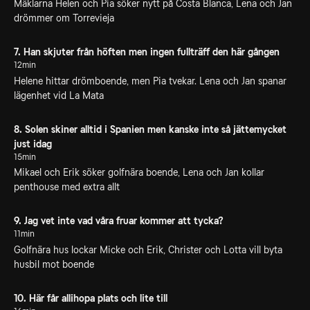
Mäklarna Helen och Pia söker nytt på Costa Blanca, Lena och Jan
drömmer om Torrevieja
7. Han skjuter från höften men ingen fullträff den här gången
12min
Helene hittar drömboende, men Pia tvekar. Lena och Jan spanar
lägenhet vid La Mata
8. Solen skiner alltid i Spanien men kanske inte så jättemycket
just idag
15min
Mikael och Erik söker golfnära boende, Lena och Jan kollar
penthouse med extra allt
9. Jag vet inte vad våra fruar kommer att tycka?
11min
Golfnära hus lockar Micke och Erik, Christer och Lotta vill byta
husbil mot boende
10. Här får allihopa plats och lite till