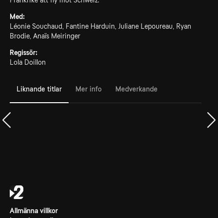
Frankrike att fly mot Schweiz.
Med:
Léonie Souchaud, Fantine Harduin, Juliane Lepoureau, Ryan
Brodie, Anaïs Meiringer
Regissör:
Lola Doillon
Liknande titlar
Mer info
Medverkande
Allmänna villkor