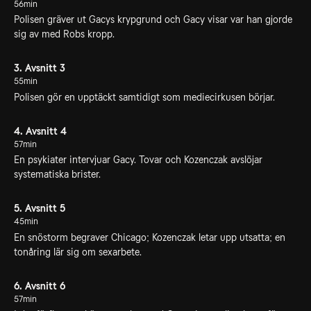
56min
Polisen gräver ut Gacys krypgrund och Gacy visar var han gjorde
sig av med Robs kropp.
3. Avsnitt 3
55min
Polisen gör en upptäckt samtidigt som mediecirkusen börjar.
4. Avsnitt 4
57min
En psykiater intervjuar Gacy. Tovar och Kozenczak avslöjar
systematiska brister.
5. Avsnitt 5
45min
En snöstorm begraver Chicago; Kozenczak letar upp utsatta; en
tonåring lär sig om sexarbete.
6. Avsnitt 6
57min