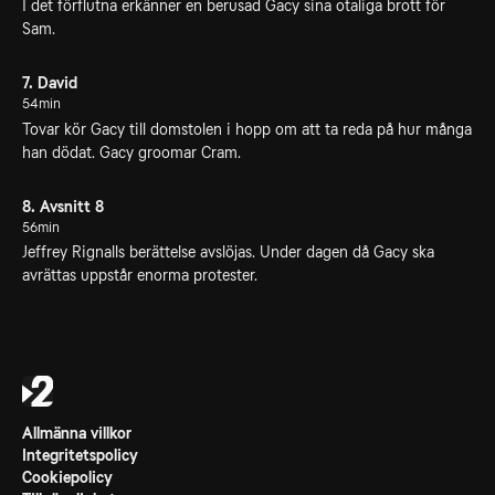
I det förflutna erkänner en berusad Gacy sina otaliga brott för
Sam.
7. David
54min
Tovar kör Gacy till domstolen i hopp om att ta reda på hur många
han dödat. Gacy groomar Cram.
8. Avsnitt 8
56min
Jeffrey Rignalls berättelse avslöjas. Under dagen då Gacy ska
avrättas uppstår enorma protester.
Allmänna villkor
Integritetspolicy
Cookiepolicy