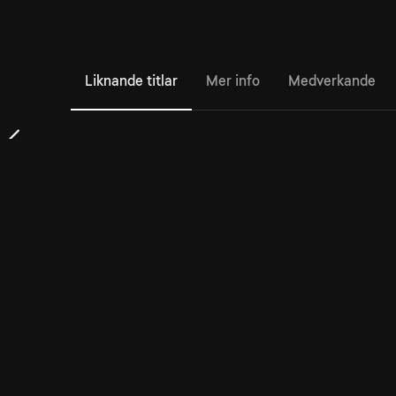
Liknande titlar
Mer info
Medverkande