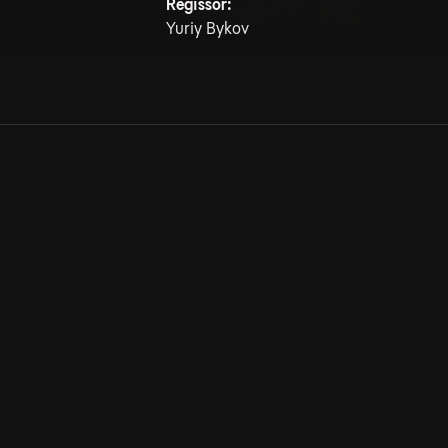
Regissör:
Yuriy Bykov
Allmänna villkor
Kun
Integritetspolicy
Pre
Cookiepolicy
Kon