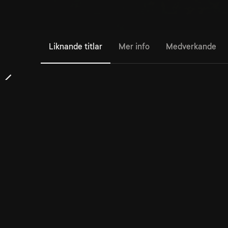
Liknande titlar
Mer info
Medverkande