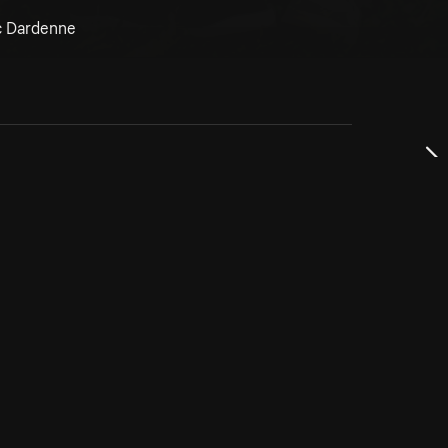
c Dardenne
dservice
ss
takta oss