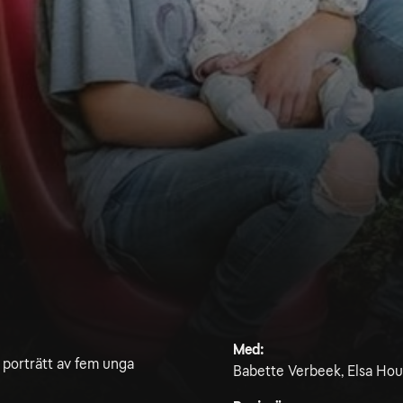
Med:
porträtt av fem unga
Babette Verbeek, Elsa Houb