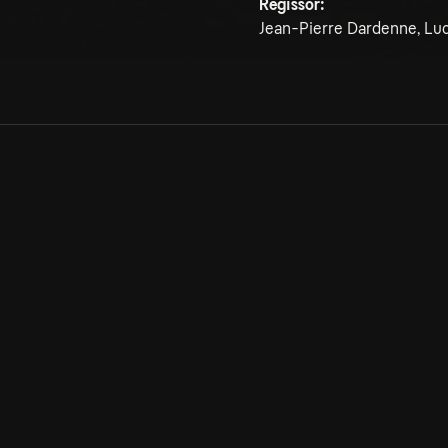
Regissör:
Jean-Pierre Dardenne, Lu
Allmänna villkor
Kun
Integritetspolicy
Pre
Cookiepolicy
Kon