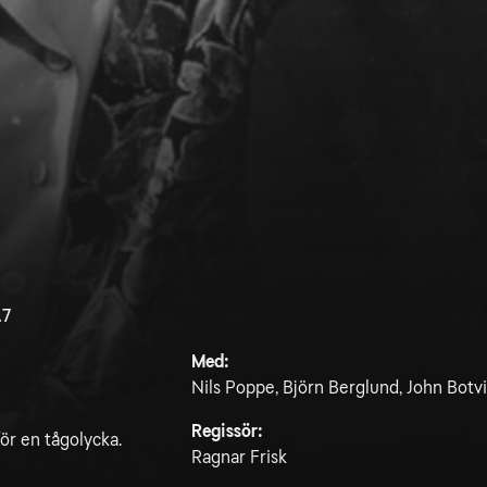
.7
Med:
Nils Poppe, Björn Berglund, John Botv
Regissör:
för en tågolycka.
Ragnar Frisk