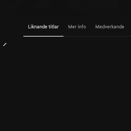
Liknande titlar
Mer info
Medverkande