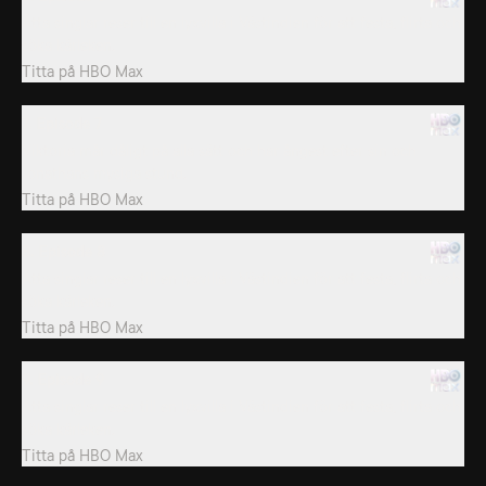
Åtta singlar reser till en lyxvilla i Västindien för att festa, flirta och
söka kärleken.
Titta på
HBO Max
7. Episode 7
Viktoria mår dåligt på alla sätt och har ångest efter sin och
Jonathans mysiga stund.
Titta på
HBO Max
8. Episode 8
Åtta singlar reser till en lyxvilla i Västindien för att festa, flirta och
söka kärleken.
Titta på
HBO Max
9. Episode 9
Åtta singlar reser till en lyxvilla i Västindien för att festa, flirta och
söka kärleken.
Titta på
HBO Max