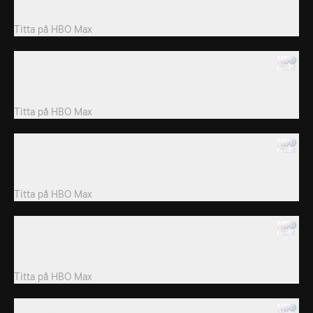
dejtingförslag i just hennes smak.
Titta på
HBO Max
3. Episode 3
Elin hittar ett nytt kärleksbrev. Brevskrivaren är kattmänniska,
precis som Elin, och får pluspoäng.
Titta på
HBO Max
4. Episode 4
Åtta singlar reser till en lyxvilla i Västindien för att festa, flirta och
söka kärleken.
Titta på
HBO Max
5. Episode 5
Åtta singlar reser till en lyxvilla i Västindien för att festa, flirta och
söka kärleken.
Titta på
HBO Max
6. Episode 6