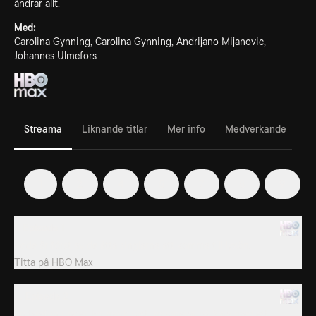
ändrar allt.
Med:
Carolina Gynning, Carolina Gynning, Andrijano Mijanovic,
Johannes Ulmefors
Streama
Liknande titlar
Mer info
Medverkande
1
2
4
5
7
8
9
1. Episode 1
Adde är först av de åtta singlarna att komma till lyxön.
Titta på
HBO Max
2. Episode 2
En telefon ringer. En mörk röst imponerar på Sara med ett