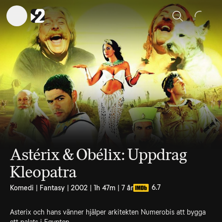
Sök
Astérix & Obélix: Uppdrag
Kleopatra
6.7
Komedi | Fantasy | 2002 | 1h 47m | 7 år
Asterix och hans vänner hjälper arkitekten Numerobis att bygga