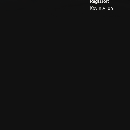
Regissör:
Kevin Allen
Allmänna villkor
Kun
Integritetspolicy
Pre
Cookiepolicy
Kon