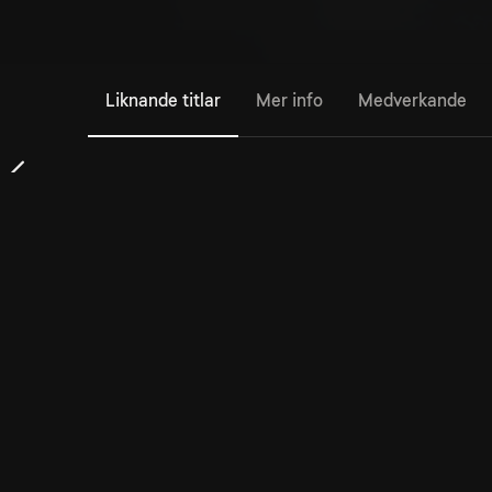
Liknande titlar
Mer info
Medverkande