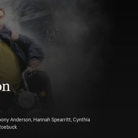
on
hony Anderson, Hannah Spearritt, Cynthia
 Roebuck