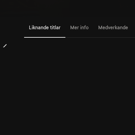
Liknande titlar
Mer info
Medverkande