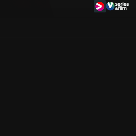
Allmänna villkor
Kun
Integritetspolicy
Pre
Cookiepolicy
Kon