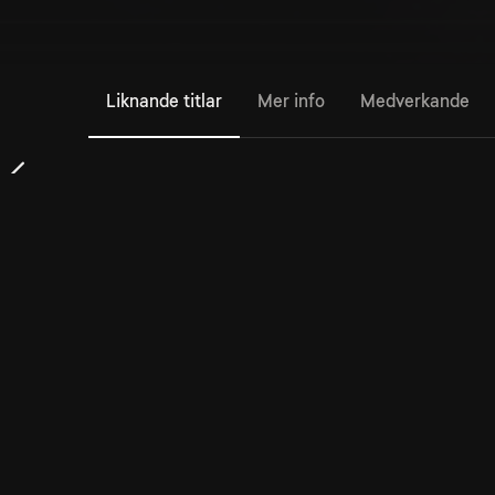
Liknande titlar
Mer info
Medverkande