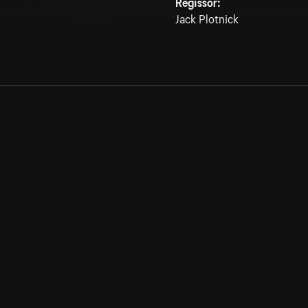
Regissör:
Jack Plotnick
Allmänna villkor
Kun
Integritetspolicy
Pre
Cookiepolicy
Kon