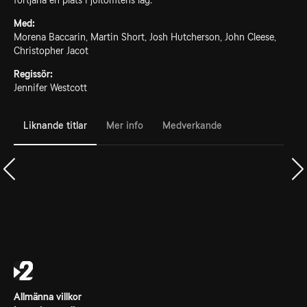
förtjäna en plats i jultomtens lag.
Med:
Morena Baccarin, Martin Short, Josh Hutcherson, John Cleese,
Christopher Jacot
Regissör:
Jennifer Westcott
Liknande titlar
Mer info
Medverkande
Allmänna villkor