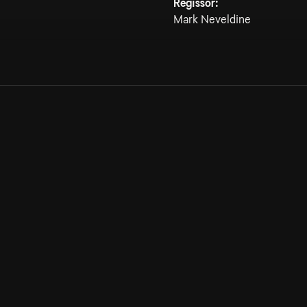
Regissör:
Mark Neveldine
Allmänna villkor
Kun
Integritetspolicy
Pre
Cookiepolicy
Kon