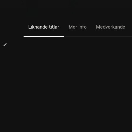
Liknande titlar
Mer info
Medverkande