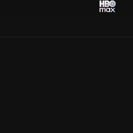
Allmänna villkor
Kun
Integritetspolicy
Pre
Cookiepolicy
Kon