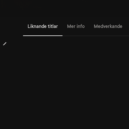
Liknande titlar
Mer info
Medverkande