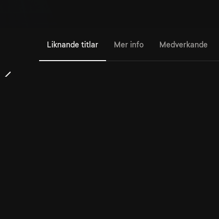
Liknande titlar
Mer info
Medverkande