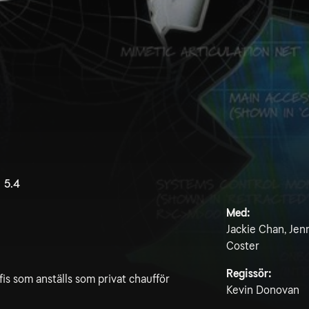
5.4
Med:
Jackie Chan, Jenn
Coster
Regissör:
s som anställs som privat chaufför
Kevin Donovan