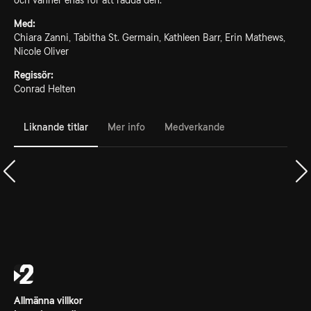
och vänner enas för att rädda den.
Med:
Chiara Zanni, Tabitha St. Germain, Kathleen Barr, Erin Mathews,
Nicole Oliver
Regissör:
Conrad Helten
Liknande titlar
Mer info
Medverkande
Allmänna villkor