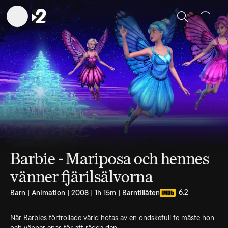
Sök
Barbie - Mariposa och hennes
vänner fjärilsälvorna
6.2
Barn | Animation | 2008 | 1h 15m | Barntillåten
När Barbies förtrollade värld hotas av en ondskefull fe måste hon