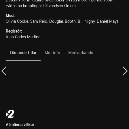
Detektiv John Kildare undersöker en rad mord i London som
ryktas ha kopplingar till varelsen Golem.
Med:
Olivia Cooke, Sam Reid, Douglas Booth, Bill Nighy, Daniel Mays
Regissör:
Juan Carlos Medina
Liknande titlar
Mer info
Medverkande
Allmänna villkor