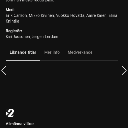
som han måste rädda julen.
Med:
Erik Carlson, Mikko Kivinen, Vuokko Hovatta, Aarre Karén, Elina
Knihtila
Regissör:
Kari Juusonen, Jørgen Lerdam
Liknande titlar
Mer info
Medverkande
Allmänna villkor