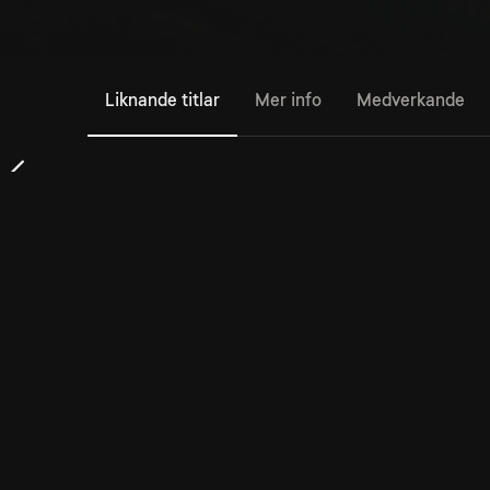
Liknande titlar
Mer info
Medverkande