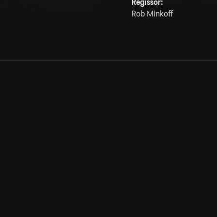
Regissör:
Rob Minkoff
Allmänna villkor
Kun
Integritetspolicy
Pre
Cookiepolicy
Kon