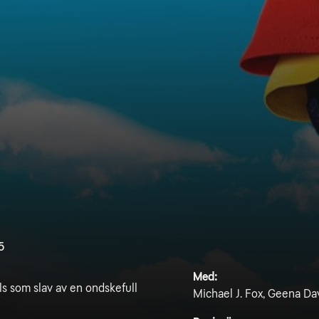
5
Med:
ls som slav av en ondskefull
Michael J. Fox, Geena Da