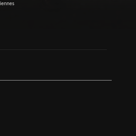
Fiennes
. Ingenmansland
oseph och Sir Ranulph Fiennes besöker Aswan,
eglar med en feluck och ser upp för krokodiler.
itta på
Disney+