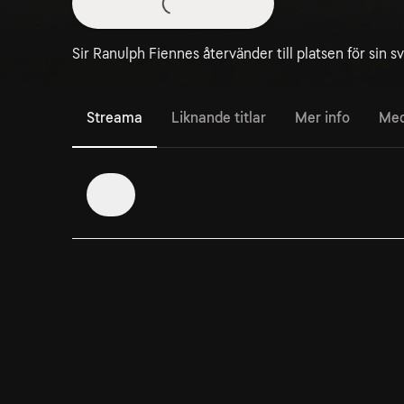
Sir Ranulph Fiennes återvänder till platsen för sin s
Streama
Liknande titlar
Mer info
Med
1
1. Gömda skatter
Ran och Joe navigerar sanddynerna i Saharaöknen
och underjordiska gravkammare i El Minya.
Titta på
Disney+