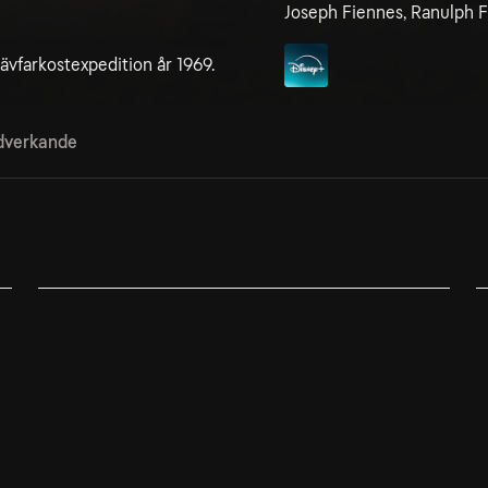
Joseph Fiennes, Ranulph 
vävfarkostexpedition år 1969.
verkande
2. Långt bortom färdvägarna
3
Joe och Ran lämnar pyramiderna bakom sig och åker
J
genom Östra öknen till Röda Havet.
s
Titta på
Disney+
T