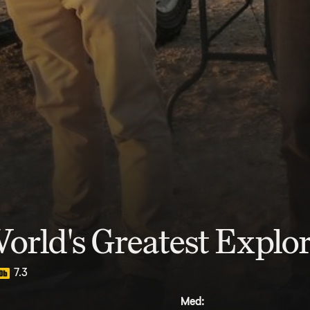
rld's Greatest Explo
7.3
Med: