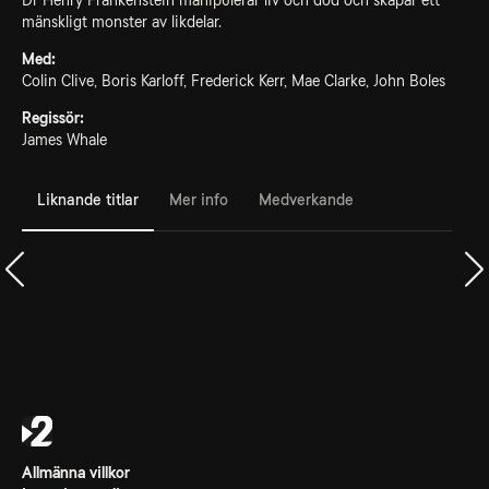
Dr Henry Frankenstein manipulerar liv och död och skapar ett
mänskligt monster av likdelar.
Med:
Colin Clive, Boris Karloff, Frederick Kerr, Mae Clarke, John Boles
Regissör:
James Whale
Liknande titlar
Mer info
Medverkande
Allmänna villkor