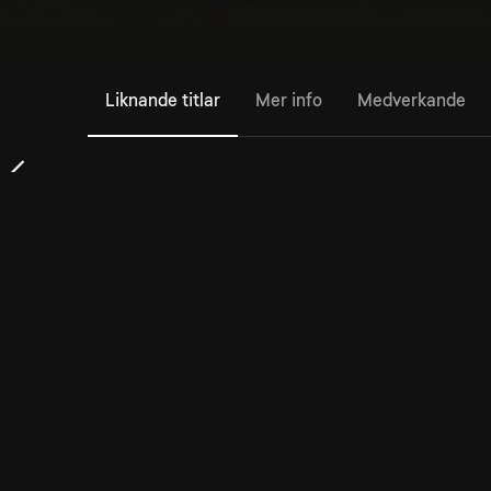
Liknande titlar
Mer info
Medverkande