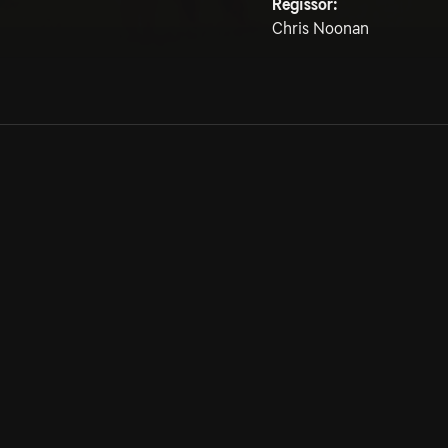
Regissör:
Chris Noonan
Allmänna villkor
Kun
Integritetspolicy
Pre
Cookiepolicy
Kon