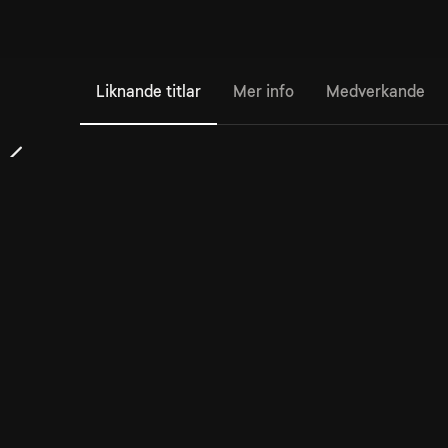
Liknande titlar
Mer info
Medverkande