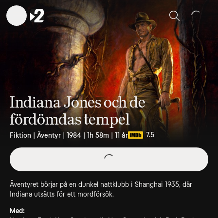
Sök
Indiana Jones och de
fördömdas tempel
7.5
Fiktion | Äventyr | 1984 | 1h 58m | 11 år
Äventyret börjar på en dunkel nattklubb i Shanghai 1935, där
Indiana utsätts för ett mordförsök.
Med: