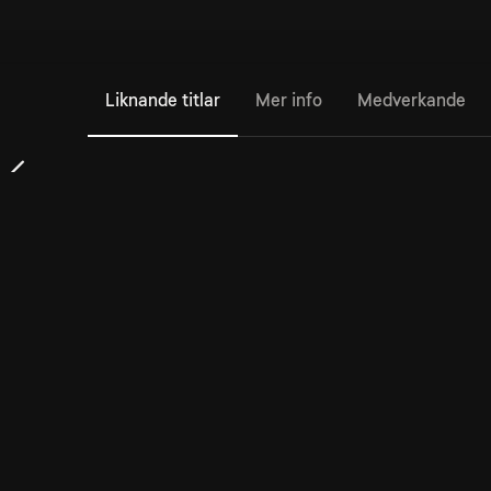
Liknande titlar
Mer info
Medverkande