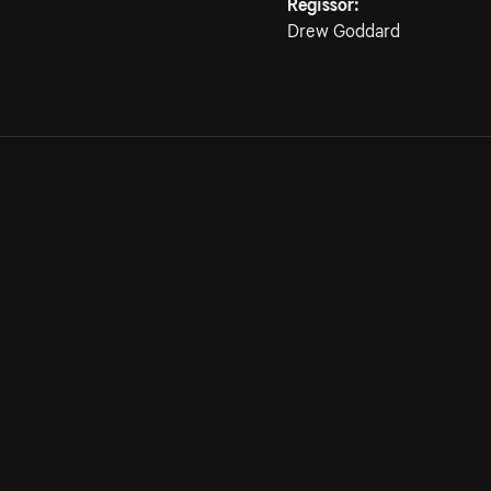
Regissör:
Drew Goddard
Allmänna villkor
Kun
Integritetspolicy
Pre
Cookiepolicy
Kon