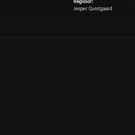
Regissör:
Jesper Quistgaard
Allmänna villkor
Kun
Integritetspolicy
Pre
Cookiepolicy
Kon