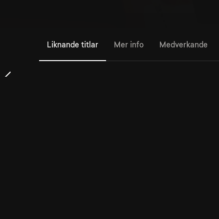
Liknande titlar
Mer info
Medverkande