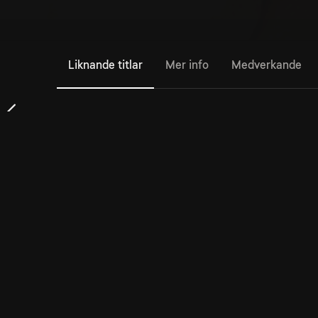
Liknande titlar
Mer info
Medverkande