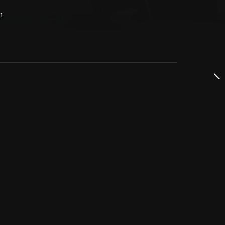
n
dservice
ss
takta oss