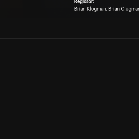
Regissör:
Brian Klugman, Brian Clugma
Allmänna villkor
Kun
Integritetspolicy
Pre
Cookiepolicy
Kon