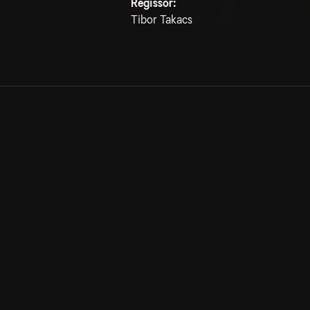
Regissör:
Tibor Takacs
Allmänna villkor
Kun
Integritetspolicy
Pre
Cookiepolicy
Kon