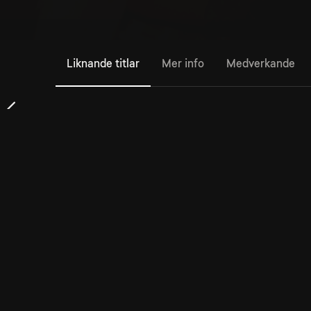
Liknande titlar
Mer info
Medverkande